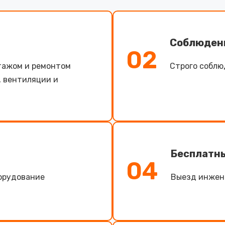
Соблюден
02
тажом и ремонтом
Строго соблю
, вентиляции и
Бесплатн
04
борудование
Выезд инжене