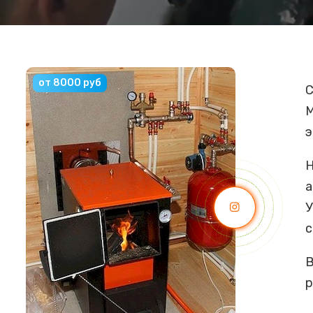
от 8000 руб
С
М
э
Н
а
У
с
В
р