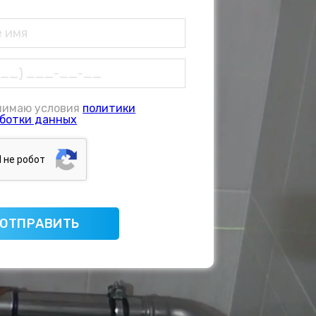
нимаю условия
политики
ботки данных
Я нe poбoт