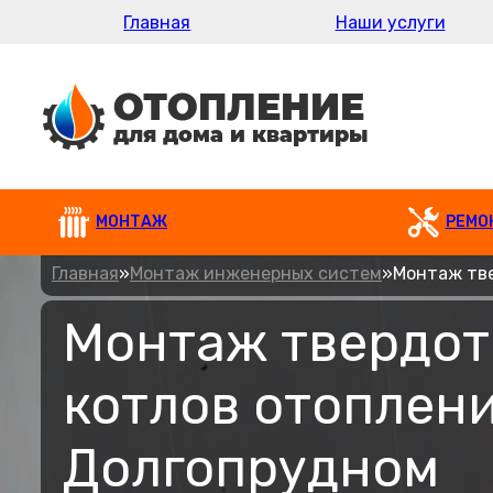
Главная
Наши услуги
МОНТАЖ
РЕМО
Главная
»
Монтаж инженерных систем
»
Монтаж тв
Монтаж твердо
котлов отоплени
Долгопрудном