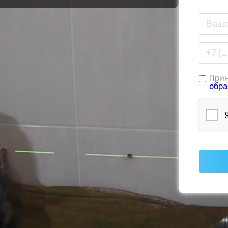
При
обра