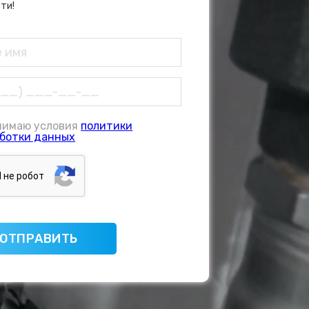
ти!
нимаю условия
политики
ботки данных
Я нe poбoт