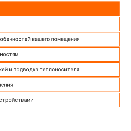
собенностей вашего помещения
бностям
жей и подводка теплоносителя
ления
устройствами