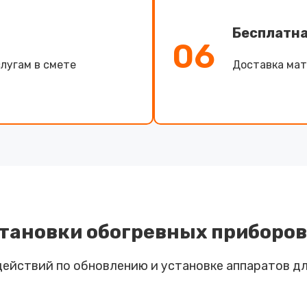
Бесплатна
06
лугам в смете
Доставка мат
становки обогревных приборов
 действий по обновлению и установке аппаратов 