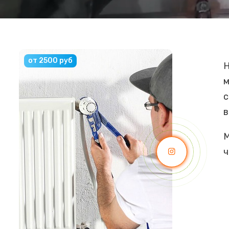
от 2500 руб
Н
м
с
в
М
ч