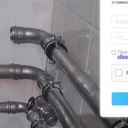
стоимос
При
обра