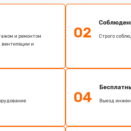
Соблюден
02
тажом и ремонтом
Строго соблю
, вентиляции и
Бесплатн
04
борудование
Выезд инжене