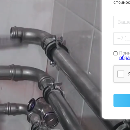
стоимос
При
обра