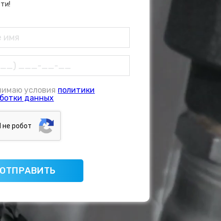
ти!
нимаю условия
политики
ботки данных
Я нe poбoт