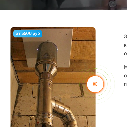
от 5500 руб
З
к
о
М
о
п