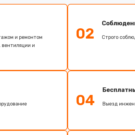
Соблюден
02
тажом и ремонтом
Строго соблю
, вентиляции и
Бесплатн
04
борудование
Выезд инжене