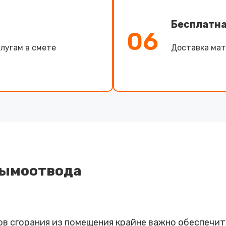
Бесплатна
06
лугам в смете
Доставка мат
дымоотвода
ов сгорания из помещения крайне важно обеспечит